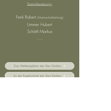
Stammbesetzung:
Fenk Robert
(Mannschaftsleitung)
Limmer Hubert
Schöttl Markus
.....
Zum Wettkampfplan des Gau Dorfens
Zu der Ergebnisliste des Gau Dorfens
Schützengesellschaft Waldperle e.V.
Vereinsheim Inninger Alm
Alm
1, 84416 Inning am Holz