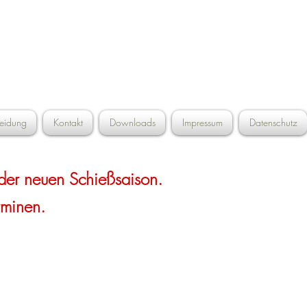
.V.
leidung
Kontakt
Downloads
Impressum
Datenschutz
der neuen Schießsaison.
rminen.