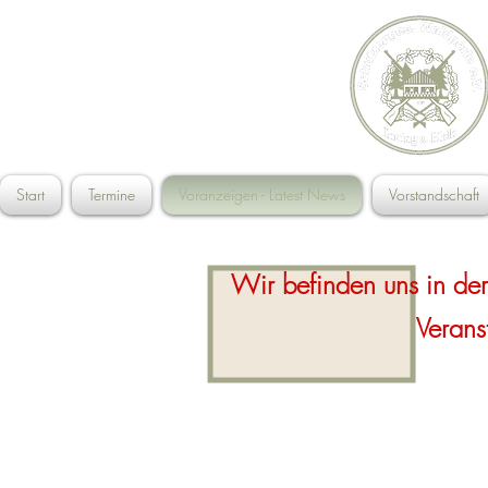
Start
Termine
Voranzeigen - Latest News
Vorstandschaft
Wir befinden uns in de
Verans