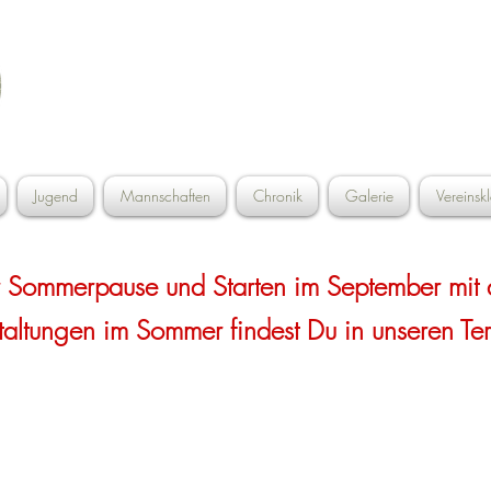
Schützengesellschaft Waldperle e
Inning a.Holz
Jugend
Mannschaften
Chronik
Galerie
Vereinsk
r Sommerpause und Starten im September mit 
taltungen im Sommer findest Du in unseren Te