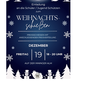
Schützengesellschaft Waldperle e.V.
Vereinsheim Inninger Alm