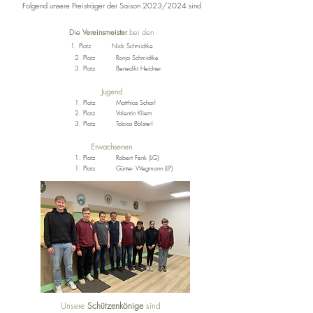
Folgend unsere Preisträger der Saison 2023/2024 sind
Die
Vereinsmeister
bei den
1. Platz Nick Schmidtke
2. Platz Ronja Schmidtke
3. Platz Benedikt Heidner
Jugend
1. Platz Matthias Scharl
2. Platz Valentin Kliem
3. Platz Tobias Bölsterl
Erwachsenen
1. Platz Robert Fenk (LG)
1. Platz Günter Wegmann (LP)
Unsere
Schützenkönige
sind