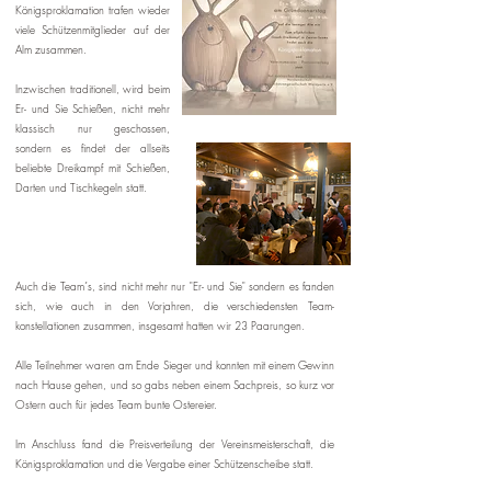
Königsproklamation trafen wieder
viele Schützenmitglieder auf der
Alm zusammen.
Inzwischen traditionell, wird beim
Er- und Sie Schießen, nicht mehr
klassisch nur geschossen,
sondern es findet der allseits
beliebte Dreikampf mit Schießen,
Darten und Tischkegeln statt.
Auch die Team´s, sind nicht mehr nur "Er- und Sie" sondern es fanden
sich, wie auch in den Vorjahren, die verschiedensten Team-
konstellationen zusammen, insgesamt hatten wir 23 Paarungen.
Alle Teilnehmer waren am Ende Sieger und konnten mit einem Gewinn
nach Hause gehen, und so gabs neben einem Sachpreis, so kurz vor
Ostern auch für jedes Team bunte Ostereier.
Im Anschluss fand die Preisverteilung der Vereinsmeisterschaft, die
Königsproklamation und die Vergabe einer Schützenscheibe statt.