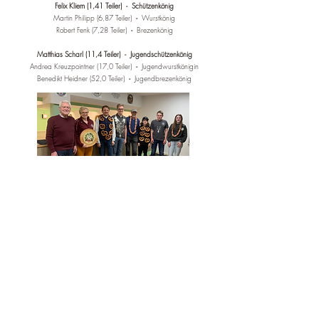
Felix Kliem (1,41 Teiler) - Schützenkönig
Martin Philipp (6,87 Teiler)
-
Wurstkönig
Robert Fenk (7,28 Teiler)
-
Brezenkönig
Matthias Scharl (11,4 Teiler) - Jugendschützenkönig
Andrea Kreuzpointner (17,0 Teiler)
-
Jugendwurstkönigin
Benedikt Heidner (52,0 Teiler)
-
Jugendbrezenkönig
Die gestiftete
Schützenscheibe
von Ehrenmitglied
Franz Mesner
gewann
Claudia Schöttl
(19,64 Teiler).
Üblicherweise bildet der Gründonnerstag den Saisonabschluss,
heuer starten wir eine Woche später in die Sommerpause da im
Rahmen des Sparkassenpokales ein Schießabend hinzukommt.
So beginnt unsere Sommerpause zum
06.04.2024
und wir